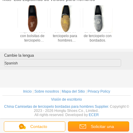
rs de
Mujeres de ocio
Camisetas de
Es una camiseta
Hombres 
elo para
con bolsitas de
terciopelo para
de terciopelo con
a mano L
 de alta
terciopelo
hombres
bordados.
de tercio
 con
bordadas,
bordadas con
cuero g
s tamaño
zapatillas de
suela exterior de
estilo br
alizado
terciopelo de lujo
caucho
hombres 
Cambie la lengua
reales
para la
Spanish
Inicio
|
Sobre nosotros
|
Mapa del Sitio
|
Privacy Policy
Visión de escritorio
China Camisetas de terciopelo bordadas para hombres Supplier.
Copyright ©
2023 - 2026 Hongtu Shoes Co., Limited..
All rights reserved. Developed by
ECER
Contacto
Solicitar una