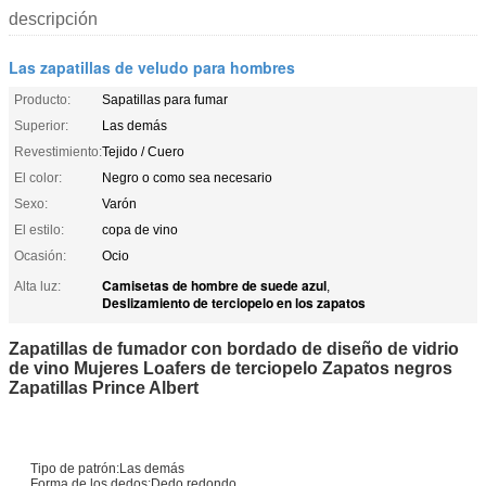
descripción
Las zapatillas de veludo para hombres
Producto:
Sapatillas para fumar
Superior:
Las demás
Revestimiento:
Tejido / Cuero
El color:
Negro o como sea necesario
Sexo:
Varón
El estilo:
copa de vino
Ocasión:
Ocio
Camisetas de hombre de suede azul
Alta luz:
,
Deslizamiento de terciopelo en los zapatos
Zapatillas de fumador con bordado de diseño de vidrio
de vino Mujeres Loafers de terciopelo Zapatos negros
Zapatillas Prince Albert
Tipo de patrón:
Las demás
Forma de los dedos:
Dedo redondo