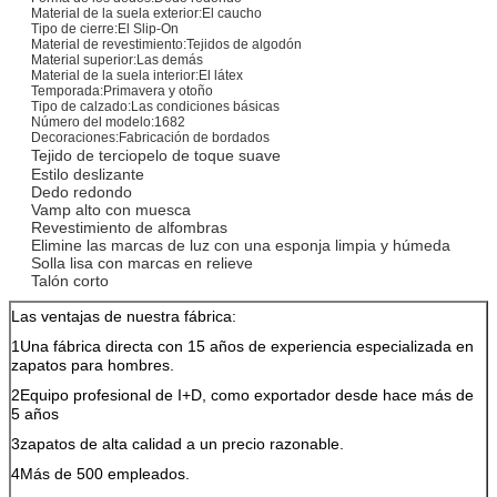
Material de la suela exterior:
El caucho
Tipo de cierre:
El Slip-On
Material de revestimiento:
Tejidos de algodón
Material superior:
Las demás
Material de la suela interior:
El látex
Temporada:
Primavera y otoño
Tipo de calzado:
Las condiciones básicas
Número del modelo:
1682
Decoraciones:
Fabricación de bordados
Tejido de terciopelo de toque suave
Estilo deslizante
Dedo redondo
Vamp alto con muesca
Revestimiento de alfombras
Elimine las marcas de luz con una esponja limpia y húmeda
Solla lisa con marcas en relieve
Talón corto
Las ventajas de nuestra fábrica:
1Una fábrica directa con 15 años de experiencia especializada en
zapatos para hombres.
2Equipo profesional de I+D, como exportador desde hace más de
5 años
3zapatos de alta calidad a un precio razonable.
4Más de 500 empleados.