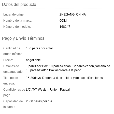
Datos del producto
Lugar de origen:
ZHEJIANG, CHINA
Nombre de la marca:
ODM
Número de modelo:
168147
Pago y Envío Términos
Cantidad de
100 pares por color
orden mínima:
Precio:
negotiable
Detalles de
1 par/Black Box, 10 pares/cartón, 12 pares/cartón, tamaño de
15 pares/Carton.Box acordará a la petic
empaquetado:
Tiempo de
15-30days. Dependa de cantidad y de especificaciones.
entrega:
Condiciones de
L/C, T/T, Western Union, Paypal
pago:
Capacidad de
2000 pares por día
la fuente: