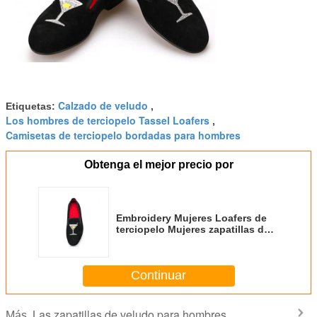
Calzado de veludo
Etiquetas:
,
Los hombres de terciopelo Tassel Loafers
,
Camisetas de terciopelo bordadas para hombres
Obtenga el mejor precio por
Embroidery Mujeres Loafers de
terciopelo Mujeres zapatillas de
fumar negras con diseño de
vidrio de vino
Continuar
Las zapatillas de veludo para hombres
Más