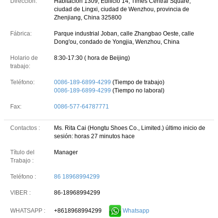
Dirección:
Habitación 1309, Edificio 14, Times Central Square,
ciudad de Lingxi, ciudad de Wenzhou, provincia de
Zhenjiang, China 325800
Fábrica:
Parque industrial Joban, calle Zhangbao Oeste, calle
Dong'ou, condado de Yongjia, Wenzhou, China
Holario de
8:30-17:30 ( hora de Beijing)
trabajo:
Teléfono:
0086-189-6899-4299
(Tiempo de trabajo)
0086-189-6899-4299
(Tiempo no laboral)
Fax:
0086-577-64787771
Contactos :
Ms. Rita Cai (Hongtu Shoes Co., Limited.)
último inicio de
sesión: horas 27 minutos hace
Título del
Manager
Trabajo :
Teléfono :
86 18968994299
VIBER :
86-18968994299
+8618968994299
Whatsapp
WHATSAPP :