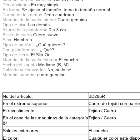
Decoraciones:
Es muy simple.
En forma:
Se ajusta al tamaño, toma tu tamaño normal
Forma de los dedos:
Dedo cuadrado
Material de la suela interior:
Cuero genuino
Tipo de piso:
Las demás
Altura de la plataforma:
0 a 3 cm
Estilo de cuero:
Cuero suave
Sexo:
Hombres
Tipo de patrón:
- ¿Qué quieres?
Con plataformas:
- ¿ Qué?
Tipo de cierre:
El Slip-On
Material de la suela exterior:
El caucho
Ancho del zapato:
Mediano (B, M)
Calzado vulcanizado:
- No, no lo sé.
Material superior:
cuero genuino
No del artículo:
BD286R
En el extremo superior:
Cuero de tejido con patró
El revestimiento:
Tejido / Cuero
En el caso de las máquinas de la categoría
Tejido / Cuero
84
Solules exteriores:
El caucho
El color:
Cualquier color está dispo