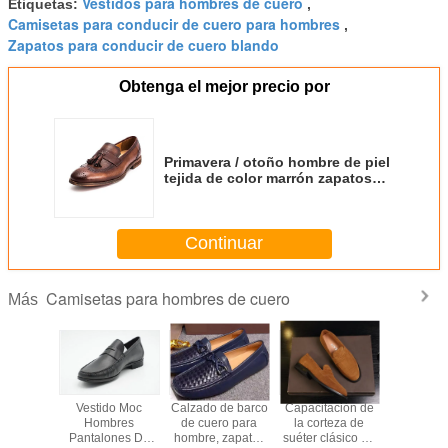
Vestidos para hombres de cuero
Etiquetas:
,
Camisetas para conducir de cuero para hombres
,
Zapatos para conducir de cuero blando
Obtenga el mejor precio por
Primavera / otoño hombre de piel
tejida de color marrón zapatos
para la fiesta
Continuar
Camisetas para hombres de cuero
Más
 hechos
Vestido Moc
Calzado de barco
Capacitación de
Clásico M
apatillas
Hombres
de cuero para
la corteza de
Loafers d
ro para
Pantalones De
hombre, zapatos
suéter clásico de
Coser zap