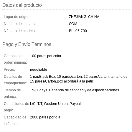
Datos del producto
Lugar de origen:
ZHEJIANG, CHINA
Nombre de la marca:
ODM
Número de modelo:
BLL05-700
Pago y Envío Términos
Cantidad de
100 pares por color
orden mínima:
Precio:
negotiable
Detalles de
1 par/Black Box, 10 pares/cartón, 12 pares/cartón, tamaño de
15 pares/Carton.Box acordará a la petic
empaquetado:
Tiempo de
15-30days. Dependa de cantidad y de especificaciones.
entrega:
Condiciones de
L/C, T/T, Western Union, Paypal
pago:
Capacidad de
2000 pares por día
la fuente: