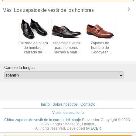
Los zapatos de vestir de los hombres
Más
os de
Calzado de cuero
zapatos de vestir
Zapatos de
Zapatos de
e con
de hombre,
para hombres
hombre de
masculi
s bajos
calzado de
hechos a mano
Goodyear,
cuero g
os de
negocios, calzado
zapatos de vestir
zapatos hechos a
Italia El
e con
hecho a mano.
con correa de
mano con correas
Zapato
s bajos
monje marrón
dobles.
negocios n
Cambie la lengua
r Welted
marro
Inicio
|
Sobre nosotros
|
Contacto
Visión de escritorio
China zapatos de vestir de la correa del monje
Proveedor. Copyright © 2023 -
2025 Hongtu Shoes Co., Limited..
All rights reserved. Developed by
ECER