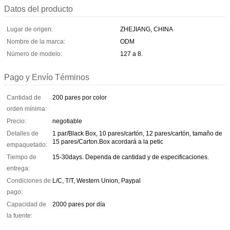
Datos del producto
Lugar de origen:
ZHEJIANG, CHINA
Nombre de la marca:
ODM
Número de modelo:
127 a 8.
Pago y Envío Términos
Cantidad de
200 pares por color
orden mínima:
Precio:
negotiable
Detalles de
1 par/Black Box, 10 pares/cartón, 12 pares/cartón, tamaño de
15 pares/Carton.Box acordará a la petic
empaquetado:
Tiempo de
15-30days. Dependa de cantidad y de especificaciones.
entrega:
Condiciones de
L/C, T/T, Western Union, Paypal
pago:
Capacidad de
2000 pares por día
la fuente: