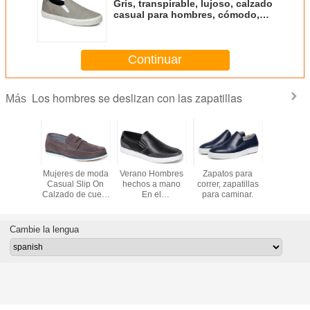
Gris, transpirable, lujoso, calzado
casual para hombres, cómodo,
calzado casual para hombres.
Continuar
Los hombres se deslizan con las zapatillas
Más
hasta el
Mujeres de moda
Verano Hombres
Zapatos para
Homb
 plano
Casual Slip On
hechos a mano
correr, zapatillas
personal
 Slip On
Calzado de cuero
En el
para caminar.
Slip On S
 Alto Top
/ Mujeres Flat
deslizamiento de
Zapatos 
 Corte
Loafers Calzado
las zapatillas de
redondo 
de piel
deporte hombres
con forro 
Cambie la lengua
ave
hueco fuera de
las zapatillas de
conducción
negras