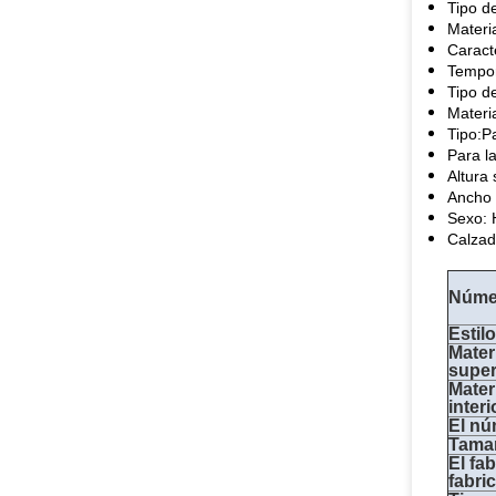
Tipo d
Materi
Caract
Tempor
Tipo d
Materi
Tipo:P
Para l
Altura 
Ancho 
Sexo:
Calzad
Númer
Estil
Mater
super
Materi
interi
El nú
Tamañ
El fa
fabri