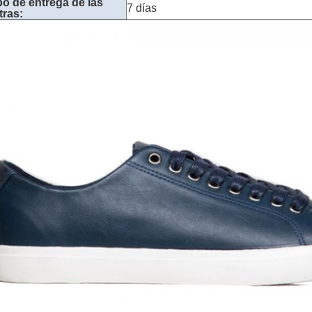
o de entrega de las
7 días
ras: