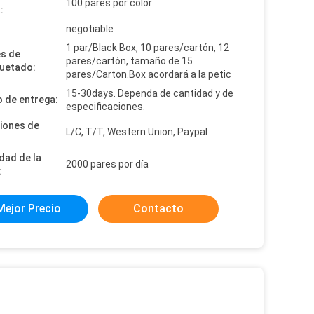
100 pares por color
:
:
negotiable
1 par/Black Box, 10 pares/cartón, 12
es de
pares/cartón, tamaño de 15
uetado:
pares/Carton.Box acordará a la petic
15-30days. Dependa de cantidad y de
 de entrega:
especificaciones.
iones de
L/C, T/T, Western Union, Paypal
dad de la
2000 pares por día
:
Mejor Precio
Contacto