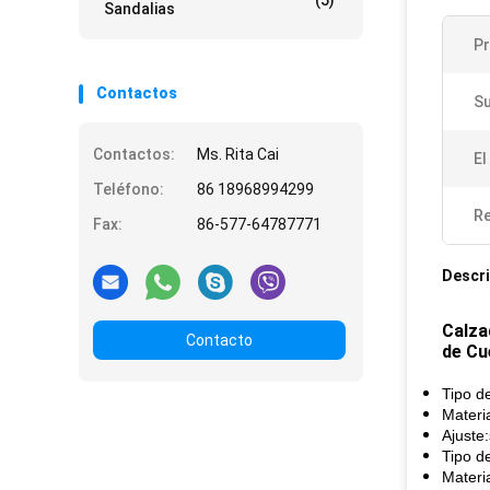
(5)
Sandalias
P
Contactos
Su
Contactos:
Ms. Rita Cai
El
Teléfono:
86 18968994299
Re
Fax:
86-577-64787771
Descri
Calza
Contacto
de Cu
Tipo de
Materi
Ajuste
Tipo de
Materia