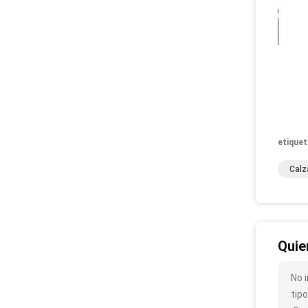
etiquet
Calz
Quie
No 
tipo