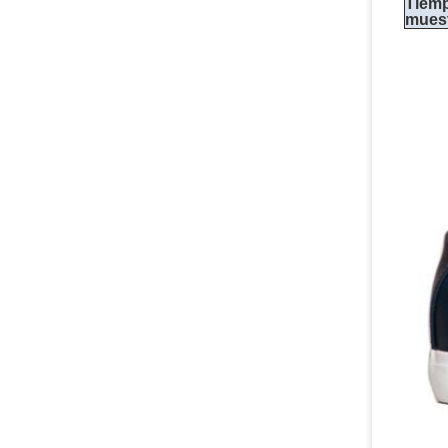
Tiemp
muest