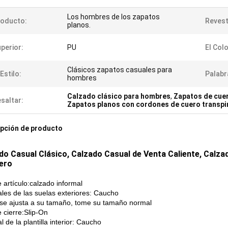
Los hombres de los zapatos
roducto:
Revest
planos.
perior:
PU
El Colo
Clásicos zapatos casuales para
 Estilo:
Palabr
hombres
Calzado clásico para hombres
,
Zapatos de cue
saltar:
Zapatos planos con cordones de cuero transpi
pción de producto
do Casual Clásico, Calzado Casual de Venta Caliente, Calza
ero
 artículo:calzado informal
ales de las suelas exteriores: Caucho
:se ajusta a su tamaño, tome su tamaño normal
 cierre:Slip-On
l de la plantilla interior: Caucho