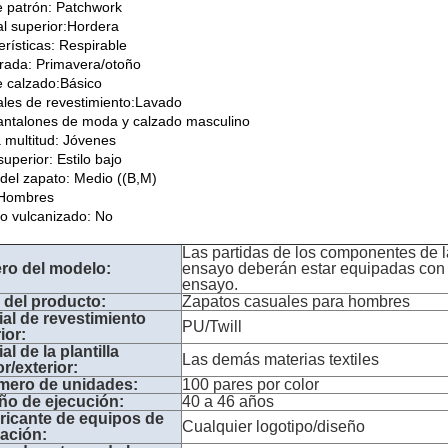
e patrón: Patchwork
al superior:Hordera
erísticas: Respirable
ada: Primavera/otoño
e calzado:Básico
ales de revestimiento:Lavado
antalones de moda y calzado masculino
a multitud: Jóvenes
superior: Estilo bajo
del zapato: Medio ((B,M)
 Hombres
o vulcanizado: No
Las partidas de los componentes de 
o del modelo:
ensayo deberán estar equipadas con 
ensayo.
o del producto:
Zapatos casuales para hombres
ial de revestimiento
PU/Twill
ior:
al de la plantilla
Las demás materias textiles
or/exterior:
mero de unidades:
100 pares por color
o de ejecución:
40 a 46 años
bricante de equipos de
Cualquier logotipo/diseño
cación: