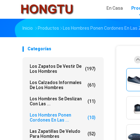
En Casa
Pro
Inicio
Productos
Los Hombres Ponen Cordones En Las Z
Categorías
Los Zapatos De Vestir De
(197)
Los Hombres
Los Calzados Informales
(61)
De Los Hombres
Los Hombres Se Deslizan
(11)
Con Las ...
Los Hombres Ponen
(10)
Cordones En Las ...
Las Zapatillas De Veludo
(52)
Para Hombres