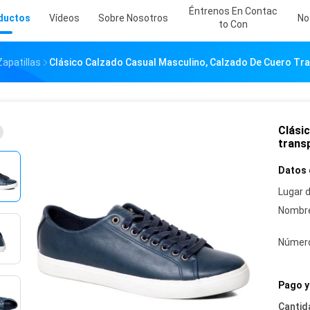
Éntrenos En Contac
ductos
Vídeos
Sobre Nosotros
No
To Con
apatillas
Clásico Calzado Casual Masculino, Calzado De Cuero Tra
Clási
transp
Datos 
Lugar d
Nombre
Número
Pago y
Cantid